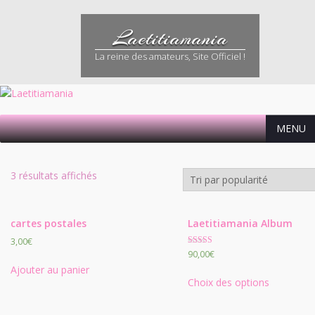
Skip
to
Laetitiamania
content
La reine des amateurs, Site Officiel !
MENU
3 résultats affichés
cartes postales
Laetitiamania Album
3,00
€
Note
90,00
€
5.00
Ajouter au panier
sur 5
Choix des options