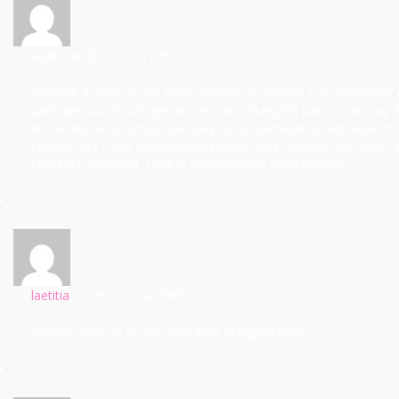
Robin
, le 08/07/23
à 05h37.
Bonjour à vous Je suis Robin (binso) sur wyylde Très intéresser
participez.aux tournages si c'est dans la.region paca ou au cap A
de discuter et pourquoi pas de pouvoir partager un agréable 
intense lors d'une ou plusieurs scènes. Suis habitués des olan fi
plusieurs. Endurant TBM et expérimenter 0783742562
laetitia
, le 09/07/23
à 09h53.
desolée mais je ne suis pas dans la région paca