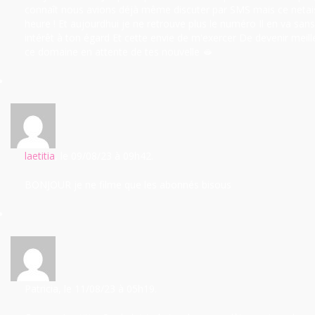
connaît nous avions déjà même discuter par SMS mais ce netais
heure ! Et aujourdhui je ne retrouve plus le numéro Il en va sa
intérêt à ton égard Et cette envie de m'exercer De devenir meil
ce domaine en attente de tes nouvelle 🫦
laetitia
, le 09/08/23
à 09h42.
BONJOUR je ne filme que les abonnés bisous
Patricia
, le 11/08/23
à 05h19.