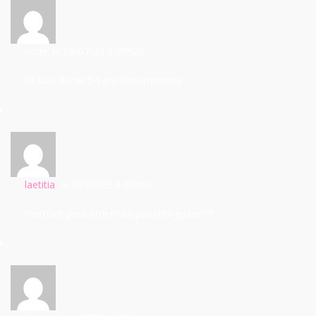
voge
, le 08/07/23
à 09h26.
slt suis daniel 54 ans bien membre
laetitia
, le 09/07/23
à 09h54.
membré peut etre mais pas très jeune???