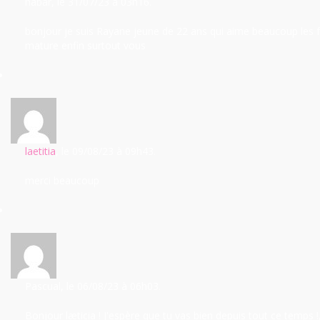
habar
, le 31/07/23
à 03h16.
bonjour je suis Rayane jeune de 22 ans qui aime beaucoup le
mature enfin surtout vous
laetitia
, le 09/08/23
à 09h43.
merci beaucoup
Pascual
, le 06/08/23
à 06h03.
Bonjour læticia ! J'espère que tu vas bien depuis tout ce temps !