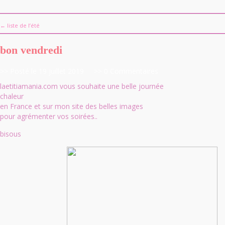
← liste de l’été
bon vendredi
>> Posté le 19 juillet 2019
>> 0 Commentaires
laetitiamania.com vous souhaite une belle journée
chaleur
en France et sur mon site des belles images
pour agrémenter vos soirées..
bisous