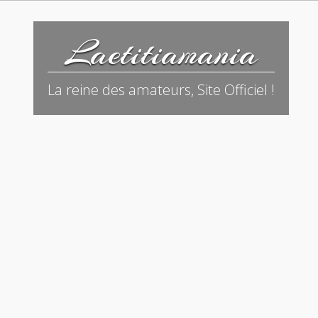
Laetitiamania
La reine des amateurs, Site Officiel !