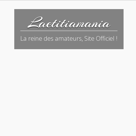
Laetitiamania
La reine des amateurs, Site Officiel !