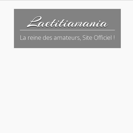
Laetitiamania
La reine des amateurs, Site Officiel !