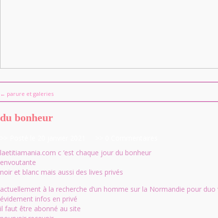
← parure et galeries
du bonheur
>> Posté le 20 janvier 2021
>> 0 Commentaires
laetitiamania.com c ‘est chaque jour du bonheur
envoutante
noir et blanc mais aussi des lives privés
actuellement à la recherche d’un homme sur la Normandie pour duo 
évidement infos en privé
il faut être abonné au site