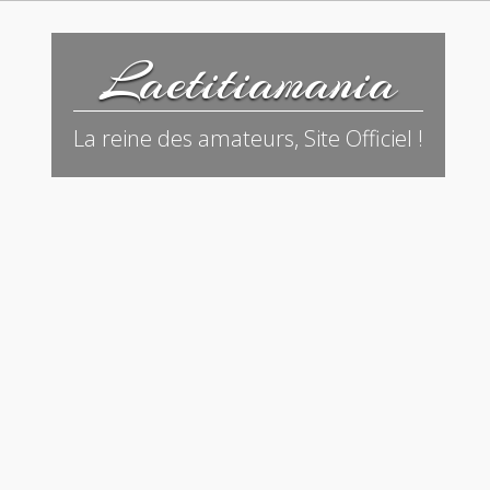
Laetitiamania
La reine des amateurs, Site Officiel !