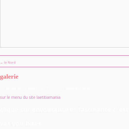
← le Nord
galerie
>> Posté le 23 juillet 2017
>> 2 Commentaires
sur le menu du site laetitiamania
clique sur envoutante et fascinante c ‘est
vas voir bises