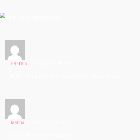
FRED05
, le 23/07/17
à 09h49.
super cette presentation j'adore. merci. bisous beauté
laetitia
, le 24/07/17
à 09h10.
oui y a du taff mais c est beau