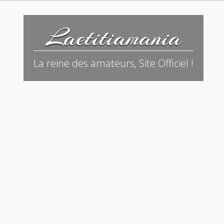
Laetitiamania
La reine des amateurs, Site Officiel !