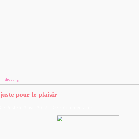
← shooting
juste pour le plaisir
>> Posté le 3 avril 2017
>> 4 Commentaires