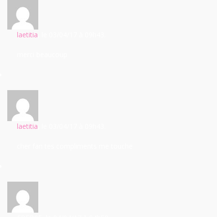
laetitia
, le 03/04/17
à 09h43.
merci beaucoup
laetitia
, le 03/04/17
à 09h43.
cher fan tes compliments me touche