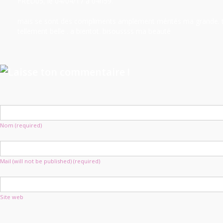
FRED05
, le 04/04/17
à 04h59.
mais se sont des compliments amplement mérités ma grande. 
tellement belle . a bientot. bisoussss ma beauté
Nom (required)
Mail (will not be published) (required)
Site web