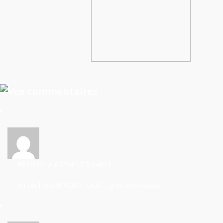
FRED05
, le 03/04/17
à 04h11.
un seul mot:MAGNIFIQUE.... gros bisousssss