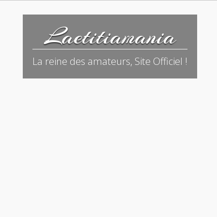
Laetitiamania
La reine des amateurs, Site Officiel !