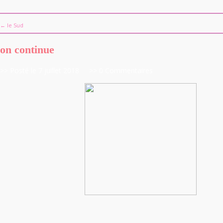
← le Sud
on continue
>> Posté le 7 juillet 2018
>> 0 Commentaires