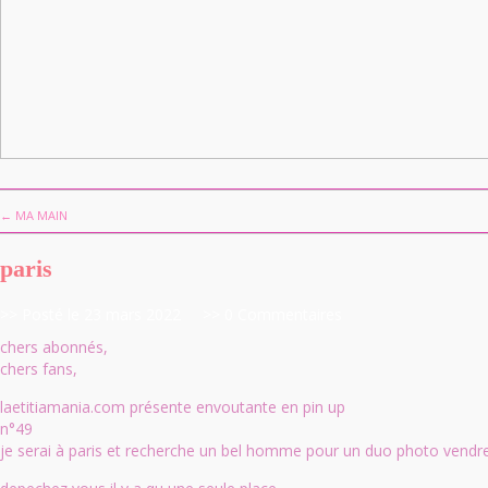
← MA MAIN
paris
>> Posté le 23 mars 2022
>> 0 Commentaires
chers abonnés,
chers fans,
laetitiamania.com présente envoutante en pin up
n°49
je serai à paris et recherche un bel homme pour un duo photo vendr