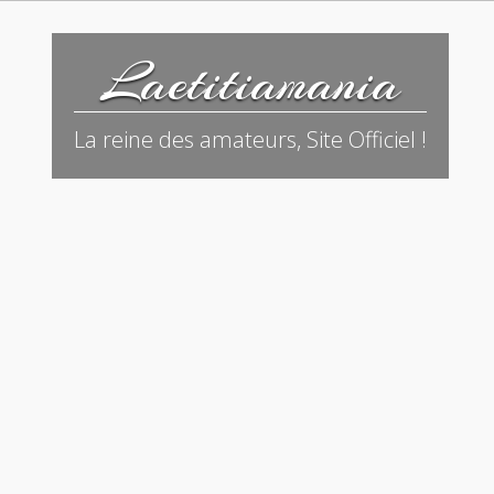
Laetitiamania
La reine des amateurs, Site Officiel !