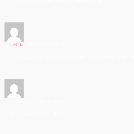
ma belle. bon courage pour ton menage.bisous
laetitia
, le 16/12/16
à 06h32.
MENAGE DE noel ET JE REFAIS la peinture du plafond de ma cui
FRED05
, le 16/12/16
à 07h13.
oh la gros chantier.... lol. bises