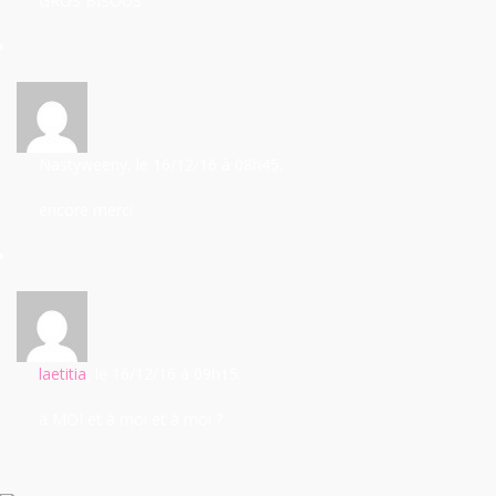
GROS BISOUS
Nastyweeny
, le 16/12/16
à 08h45.
encore merci
laetitia
, le 16/12/16
à 09h15.
à MOI et à moi et à moi ?