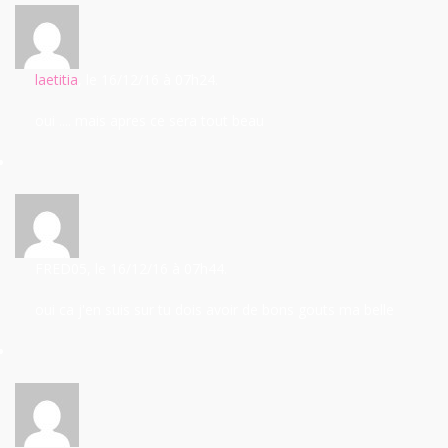
laetitia
, le 16/12/16
à 07h24.
oui .... mais apres ce sera tout beau
FRED05
, le 16/12/16
à 07h44.
oui ca j'en suis sur tu dois avoir de bons gouts ma belle