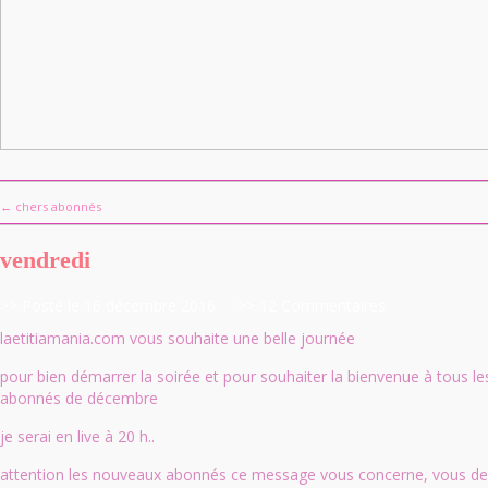
← chers abonnés
vendredi
>> Posté le 16 décembre 2016
>> 12 Commentaires
laetitiamania.com vous souhaite une belle journée
pour bien démarrer la soirée et pour souhaiter la bienvenue à tous l
abonnés de décembre
je serai en live à 20 h..
attention les nouveaux abonnés ce message vous concerne, vous de