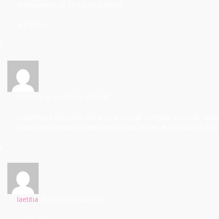
Nastyweeny
, le 16/12/16
à 08h36.
Je t'adore
FRED05
, le 16/12/16
à 08h43.
magnifique splendide exitante a souhait bref pas assez de qualif
pour toi ma beaute. milles merci pour ce live. je t'embrasse fort 
laetitia
, le 16/12/16
à 09h16.