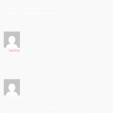
J'ai une remarque, 20 heures c'est loin, trop hâte de te voir, t'e
belle sur cette photo, bisous
laetitia
, le 16/12/16
à 01h23.
désolée me suis attaquée à une séance ménage alors je ne pe
FRED05
, le 16/12/16
à 03h02.
tres sexy la photo du calendrier aujourd'hui acec ce doigt hum....